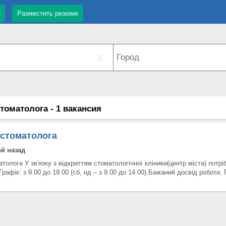
Разместить резюме
X
томатолога - 1 вакансия
 стоматолога
ей назад
толога У зв'язку з відкриттям стоматологічної кліники(центр міста) по
ік: з 9.00 до 19.00 (сб, нд – з 9.00 до 14.00).Бажаний досвід роботи.