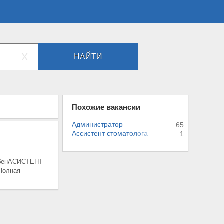
X
НАЙТИ
Похожие вакансии
Администратор
65
Ассистент стомат
о
л
о
г
а
1
трібенАСИСТЕНТ
 Полная