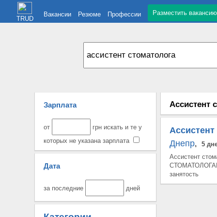
Разместить вакансию
Вакансии
Резюме
Профессии
TRUD
Ассистент с
Зарплата
от
грн искать и те у
Ассистент
которых не указана зарплата
Днепр
,
5 дн
Ассистент стома
Дата
СТОМАТОЛОГАГраф
занятость
за последние
дней
Категории