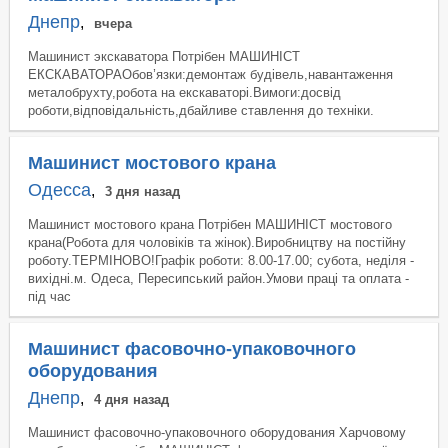
Днепр
,
вчера
Машинист экскаватора Потрібен МАШИНІСТ
ЕКСКАВАТОРАОбов’язки:демонтаж будівель,навантаження
металобрухту,робота на екскаваторі.Вимоги:досвід
роботи,відповідальність,дбайливе ставлення до техніки.
Машинист мостового крана
Одесса
,
3 дня назад
Машинист мостового крана Потрібен МАШИНІСТ мостового
крана(Робота для чоловіків та жінок).Виробництву на постійну
роботу.ТЕРМІНОВО!Графік роботи: 8.00-17.00; субота, неділя -
вихідні.м. Одеса, Пересипський район.Умови працi та оплата -
під час
Машинист фасовочно-упаковочного
оборудования
Днепр
,
4 дня назад
Машинист фасовочно-упаковочного оборудования Харчовому