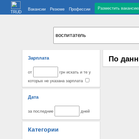
Разместить вакансию
Вакансии
Резюме
Профессии
TRUD
По данн
Зарплата
от
грн искать и те у
которых не указана зарплата
Дата
за последние
дней
Категории