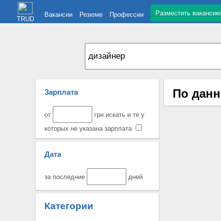
Разместить вакансию
Вакансии
Резюме
Профессии
TRUD
По данн
Зарплата
от
грн искать и те у
которых не указана зарплата
Дата
за последние
дней
Категории