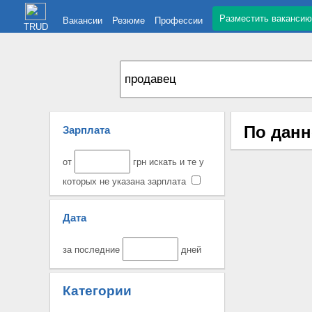
Разместить вакансию
Вакансии
Резюме
Профессии
TRUD
По данн
Зарплата
от
грн искать и те у
которых не указана зарплата
Дата
за последние
дней
Категории