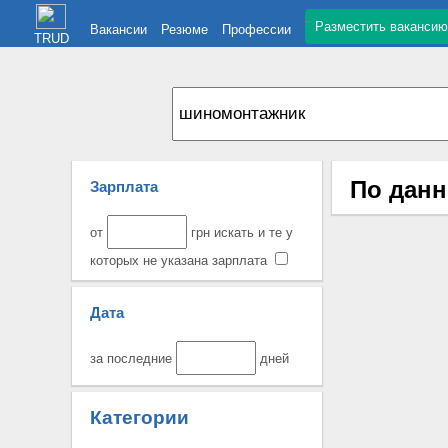
Разместить вакансию
Вакансии
Резюме
Профессии
TRUD
По данн
Зарплата
от
грн искать и те у
которых не указана зарплата
Дата
за последние
дней
Категории