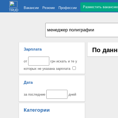
Разместить вакансию
Вакансии
Резюме
Профессии
TRUD
По данн
Зарплата
от
грн искать и те у
которых не указана зарплата
Дата
за последние
дней
Категории