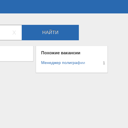
X
НАЙТИ
Похожие вакансии
Менеджер полигра
ф
и
и
1