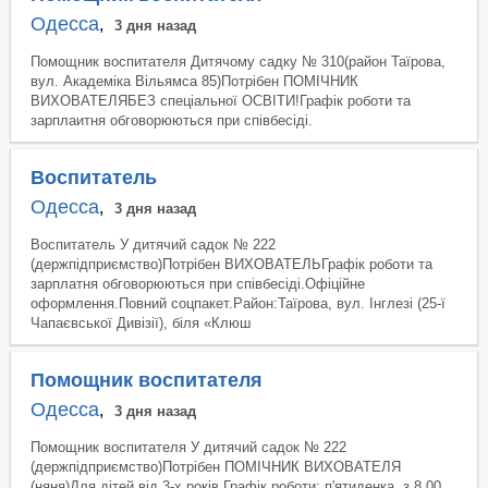
Одесса
,
3 дня назад
Помощник воспитателя Дитячому садку № 310(район Таїрова,
вул. Академіка Вільямса 85)Потрібен ПОМІЧНИК
ВИХОВАТЕЛЯБЕЗ спеціальної ОСВІТИ!Графік роботи та
зарплаитня обговорюються при співбесіді.
Воспитатель
Одесса
,
3 дня назад
Воспитатель У дитячий садок № 222
(держпідприємство)Потрібен ВИХОВАТЕЛЬГрафік роботи та
зарплатня обговорюються при співбесіді.Офіційне
оформлення.Повний соцпакет.Район:Таїрова, вул. Інглезі (25-ї
Чапаєвської Дивізії), біля «Клюш
Помощник воспитателя
Одесса
,
3 дня назад
Помощник воспитателя У дитячий садок № 222
(держпідприємство)Потрібен ПОМІЧНИК ВИХОВАТЕЛЯ
(няня)Для дітей від 3-х років.Графік роботи: п'ятиденка, з 8.00