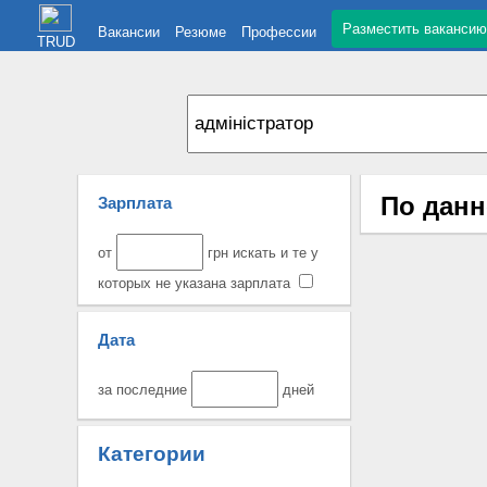
Разместить вакансию
Вакансии
Резюме
Профессии
TRUD
По данн
Зарплата
от
грн искать и те у
которых не указана зарплата
Дата
за последние
дней
Категории