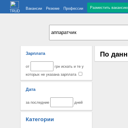
Разместить вакансию
Вакансии
Резюме
Профессии
TRUD
По данн
Зарплата
от
грн искать и те у
которых не указана зарплата
Дата
за последние
дней
Категории