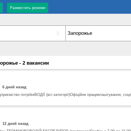
Разместить резюме
X
орожье - 2 вакансии
6 дней назад
приємство потрібніВОДІЇ (всі категорії)Офіційне працевлаштування, соцп
12 дней назад