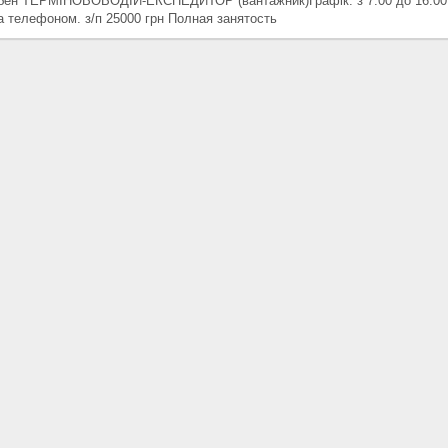
бен ТЕРМІНОВОВОДІЙ-ЕКСПЕДИТОР (вантажник)Графік: з 7.00 до 16.00,
а телефоном. з/п 25000 грн Полная занятость