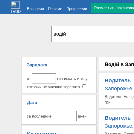
Разместить вакансию
Вакансии
Резюме
Профессии
TRUD
Водій в Зап
Зарплата
от
грн искать и те у
Водитель
которых не указана зарплата
Запорожье
,
Водитель На під
Дата
грн
за последние
дней
Водитель
Запорожье
,
Категории