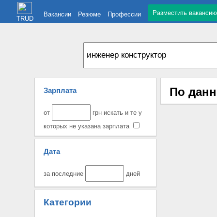
Разместить вакансию
Вакансии
Резюме
Профессии
TRUD
По данн
Зарплата
от
грн искать и те у
которых не указана зарплата
Дата
за последние
дней
Категории