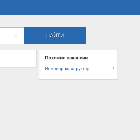
X
НАЙТИ
Похожие вакансии
Инженер-конструк
т
о
р
1