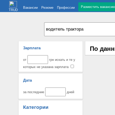
Разместить вакансию
Вакансии
Резюме
Профессии
TRUD
По данн
Зарплата
от
грн искать и те у
которых не указана зарплата
Дата
за последние
дней
Категории