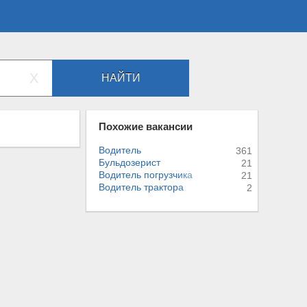
X
НАЙТИ
Похожие вакансии
Водитель
361
Бульдозерист
21
Водитель погрузч
и
к
а
21
Водитель трактор
а
2