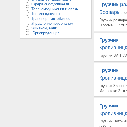
Грузчик-р
Сфера обслуживания
Телекоммуникации и связь
Бровары
,
с
Топ-менеджмент
Транспорт, автобизнес
Грузчик-разно
Управление персоналом
"Торгмаш". з/п 
Финансы, банк
Юриспруденция
Грузчик
Кропивницк
Грузчик ВАНТАЖ
Грузчик
Кропивницк
Грузчик Запрош
Маланюка 2 та 
Грузчик
Кропивницк
Грузчик Потріб
роботи.