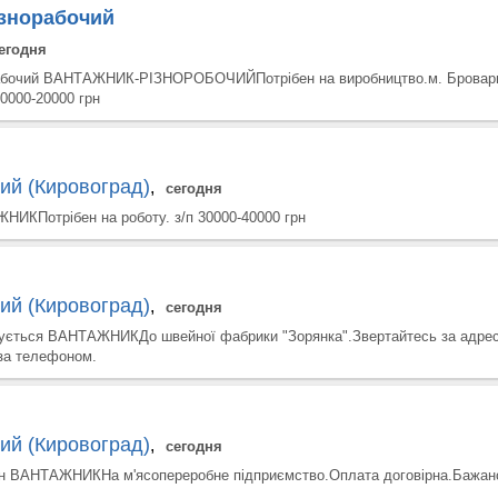
азнорабочий
егодня
рабочий ВАНТАЖНИК-РІЗНОРОБОЧИЙПотрібен на виробництво.м. Бровари
20000-20000 грн
ий (Кировоград)
,
сегодня
НИКПотрібен на роботу. з/п 30000-40000 грн
ий (Кировоград)
,
сегодня
ується ВАНТАЖНИКДо швейної фабрики "Зорянка".Звертайтесь за адрес
за телефоном.
ий (Кировоград)
,
сегодня
ен ВАНТАЖНИКНа м'ясопереробне підприємство.Оплата договірна.Бажано