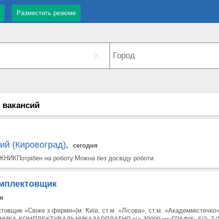
Разместить резюме
X
8 вакансий
ий (Кировоград)
,
сегодня
НИКПотрібен на роботу.Можна без досвіду роботи.
омплектовщик
я
товщик «Свіже з ферми»(м. Київ, ст.м. «Лісова», ст.м. «Академмістечко