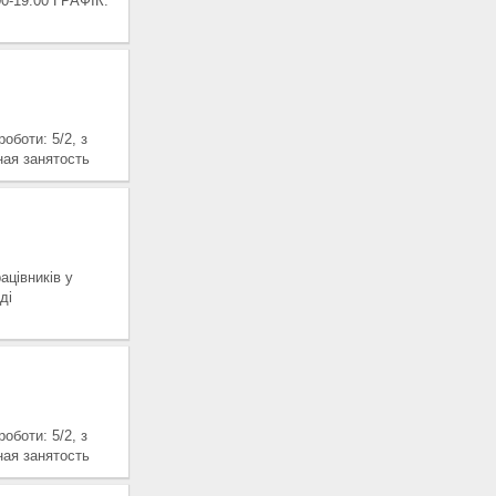
-19:00 ГРАФІК:
боти: 5/2, з
ная занятость
цівників у
ді
боти: 5/2, з
ная занятость