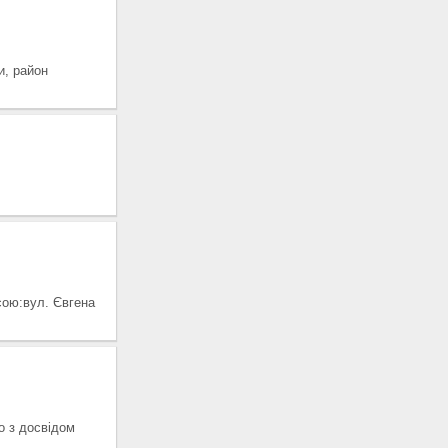
, район
ою:вул. Євгена
 з досвідом