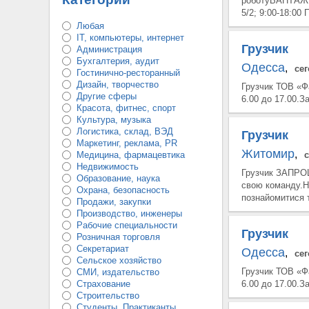
роботуВАНТАЖН
5/2; 9:00-18:00
Любая
IT, компьютеры, интернет
Грузчик
Администрация
Бухгалтерия, аудит
Одесса
,
се
Гостинично-ресторанный
Дизайн, творчество
Грузчик ТОВ «Ф
Другие сферы
6.00 до 17.00.З
Красота, фитнес, спорт
Культура, музыка
Логистика, склад, ВЭД
Грузчик
Маркетинг, реклама, PR
Житомир
,
Медицина, фармацевтика
Недвижимость
Грузчик ЗАПРОШ
Образование, наука
свою команду.Н
Охрана, безопасность
познайомитися т
Продажи, закупки
Производство, инженеры
Рабочие специальности
Грузчик
Розничная торговля
Секретариат
Одесса
,
се
Сельское хозяйство
Грузчик ТОВ «Ф
СМИ, издательство
Страхование
6.00 до 17.00.З
Строительство
Студенты, Практиканты