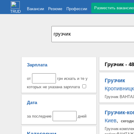
Разместить вакансию
Вакансии
Резюме
Профессии
TRUD
Грузчик - 4
Зарплата
от
грн искать и те у
Грузчик
которых не указана зарплата
Кропивницк
Грузчик ВАНТАЖ
Дата
Грузчик-к
за последние
дней
Киев
,
сегодн
Грузчик-комплек
Категории