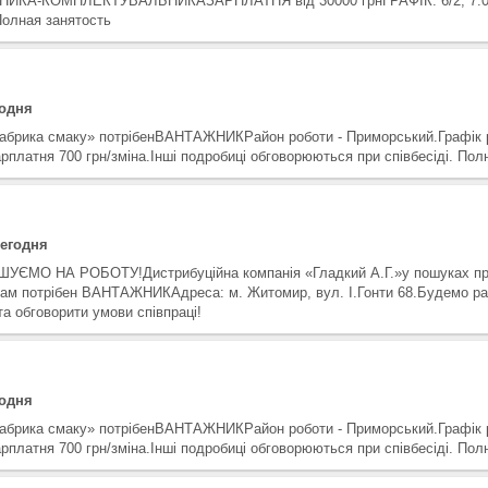
ИКА-КОМПЛЕКТУВАЛЬНИКАЗАРПЛАТНЯ від 30000 грнГРАФІК: 6/2; 7:00
 Полная занятость
годня
абрика смаку» потрібенВАНТАЖНИКРайон роботи - Приморський.Графік ро
арплатня 700 грн/зміна.Інші подробиці обговорюються при співбесіді. Пол
сегодня
УЄМО НА РОБОТУ!Дистрибуційна компанія «Гладкий А.Г.»у пошуках пра
ам потрібен ВАНТАЖНИКАдреса: м. Житомир, вул. І.Гонти 68.Будемо ра
а обговорити умови співпраці!
годня
абрика смаку» потрібенВАНТАЖНИКРайон роботи - Приморський.Графік ро
арплатня 700 грн/зміна.Інші подробиці обговорюються при співбесіді. Пол