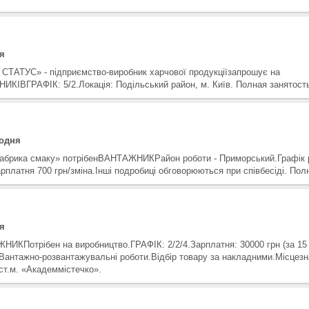
я
 СТАТУС» - підприємство-виробник харчової продукціїзапрошує на
КІВГРАФІК: 5/2.Локація: Подільський район, м. Київ. Полная занятост
годня
абрика смаку» потрібенВАНТАЖНИКРайон роботи - Приморський.Графік ро
арплатня 700 грн/зміна.Інші подробиці обговорюються при співбесіді. Пол
я
НИКПотрібен на виробництво.ГРАФІК: 2/2/4.Зарплатня: 30000 грн (за 15
:Вантажно-розвантажувальні роботи.Відбір товару за накладними.Місцез
 ст.м. «Академмістечко».