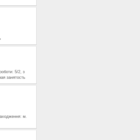
ь
боти: 5/2, з
ная занятость
находження: м.