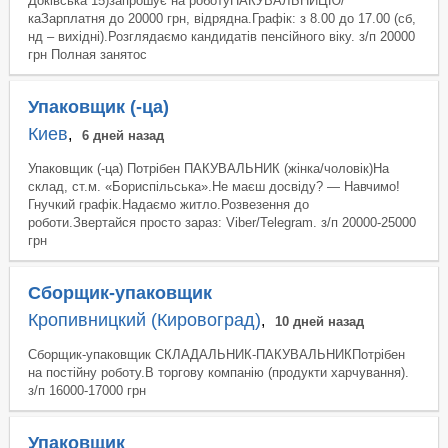
Доківська 15)запрошує на роботуПАКУВАЛЬНИЦЮ/
каЗарплатня до 20000 грн, відрядна.Графік: з 8.00 до 17.00 (сб,
нд – вихідні).Розглядаємо кандидатів пенсійного віку. з/п 20000
грн Полная занятос
Упаковщик (-ца)
Киев
,
6 дней назад
Упаковщик (-ца) Потрібен ПАКУВАЛЬНИК (жінка/чоловік)На
склад, ст.м. «Бориспільська».Не маєш досвіду? — Навчимо!
Гнучкий графік.Надаємо житло.Розвезення до
роботи.Звертайся просто зараз: Viber/Telegram. з/п 20000-25000
грн
Сборщик-упаковщик
Кропивницкий (Кировоград)
,
10 дней назад
Сборщик-упаковщик СКЛАДАЛЬНИК-ПАКУВАЛЬНИКПотрібен
на постійну роботу.В торгову компанію (продукти харчування).
з/п 16000-17000 грн
Упаковщик