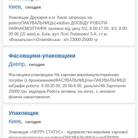
Киев
,
сегодня
Упаковщик Друкарня в м. Києві запрошує на
роботуПАКУВАЛЬНИЦЬ(-ків)Без ДОСВІДУ РОБОТИ-
НАВЧАЄМО!ГРАФІК залежно від цеху:5/2, 8.00-17.00; 3/3, 8.00-
20.00 (15 змін).м. Київ, вул Лілії Лобанової 3-А, ст.м.
«Вокзальна»/«Олімпійська». з/п 23000-25000 гр
Фасовщики-упаковщики
Днепр
,
сегодня
Фасовщики-упаковщики На харчове виробництвотерміново
потрібні (з бронюванням)ФАСУВАЛЬНИЦІ/ки-ПАКУВАЛЬНИЦІ/
киГрафік роботи: 8.00-20.00, 20.00-8.00, день/ніч/48.Зарплатня
25000 грн, відрядна.Робота активна, на ногах, є незначні
фізичні навантаження.
Упаковщик
Киев
,
сегодня
Упаковщик «ЧЕРРІ СТАТУС» - підприємство-виробник харчової
продукціїзапрошує на роботуПАКУВАЛЬНИЦЬ(-ків)ГРАФІК: