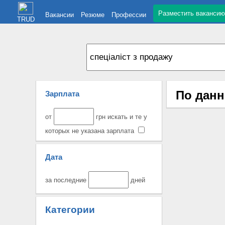
Разместить вакансию
Вакансии
Резюме
Профессии
TRUD
По данн
Зарплата
от
грн искать и те у
которых не указана зарплата
Дата
за последние
дней
Категории