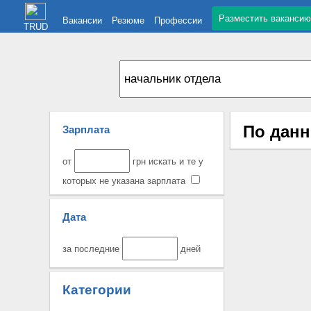
Разместить вакансию
Вакансии
Резюме
Профессии
TRUD
По данн
Зарплата
от
грн искать и те у
которых не указана зарплата
Дата
за последние
дней
Категории