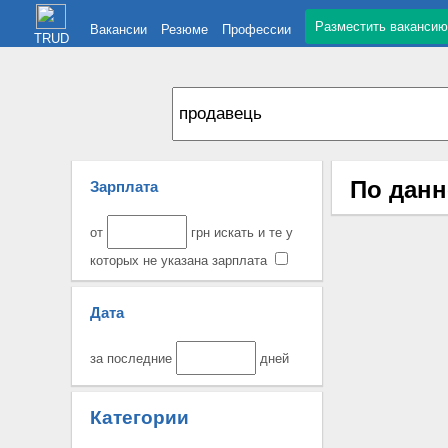
Разместить вакансию
Вакансии
Резюме
Профессии
TRUD
По данн
Зарплата
от
грн искать и те у
которых не указана зарплата
Дата
за последние
дней
Категории