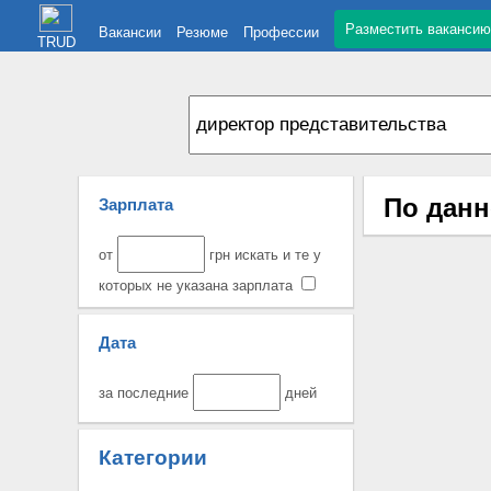
Разместить вакансию
Вакансии
Резюме
Профессии
TRUD
По данн
Зарплата
от
грн искать и те у
которых не указана зарплата
Дата
за последние
дней
Категории