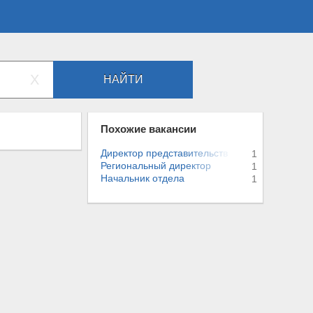
X
НАЙТИ
Похожие вакансии
Директор предста
в
и
т
е
л
ь
с
т
в
а
1
Региональный дир
е
к
т
о
р
1
Начальник отдела
1