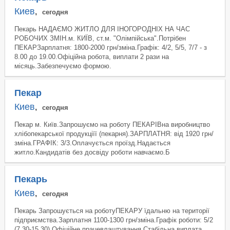
Киев
,
сегодня
Пекарь НАДАЄМО ЖИТЛО ДЛЯ ІНОГОРОДНІХ НА ЧАС
РОБОЧИХ ЗМІН.м. КИЇВ, ст.м. "Олімпійська".Потрібен
ПЕКАРЗарплатня: 1800-2000 грн/зміна.Графік: 4/2, 5/5, 7/7 - з
8.00 до 19.00.Офіційна робота, виплати 2 рази на
місяць.Забезпечуємо формою.
Пекар
Киев
,
сегодня
Пекар м. Київ.Запрошуємо на роботу ПЕКАРІВна виробництво
хлібопекарської продукціїї (пекарня).ЗАРПЛАТНЯ: від 1920 грн/
зміна.ГРАФІК: 3/3.Оплачується проїзд.Надається
житло.Кандидатів без досвіду роботи навчаємо.Б
Пекарь
Киев
,
сегодня
Пекарь Запрошується на роботуПЕКАРУ їдальню на території
підприємства.Зарплатня 1100-1300 грн/зміна.Графік роботи: 5/2
(7.30-15.30).Офіційне працевлаштування.Стабільна виплата