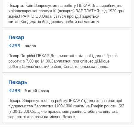
Пекар м. Київ.Запрошуємо на роботу ПЕКАРІВна виробництво
хлібопекарської продукціїї (пекарня).ЗАРПЛАТНЯ: від 1920 грн/
зміна.ГРАФІК: 3/3.Оплачується проїзд.Надається
житло.Кандидатів без досвіду роботи навчаємо.Б
Пекар
Киев
,
вчера
Пекар Потрібні ПЕКАРІДо приватної шкільної їдальні.Графік
роботи: з 7.00 до 14.00.Зарплатня: при співбесіді.Місце
роботи:Солом`янський район, Севастопольська площа.
Пекарь
Киев
,
9 дней назад
Пекарь Запрошується на роботуПЕКАРУ їдальню на території
підприємства.Зарплатня 1100-1300 грн/зміна.Графік роботи: 5/2
(7.30-15.30).Офіційне працевлаштування.Стабільна виплата
зарплатні два рази на місяць.Локація: