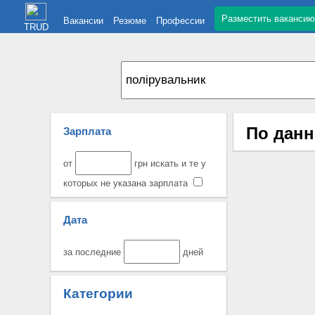
Разместить вакансию
Вакансии
Резюме
Профессии
TRUD
По данн
Зарплата
от
грн искать и те у
которых не указана зарплата
Дата
за последние
дней
Категории