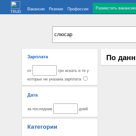
Разместить вакансию
Вакансии
Резюме
Профессии
TRUD
По данн
Зарплата
от
грн искать и те у
которых не указана зарплата
Дата
за последние
дней
Категории