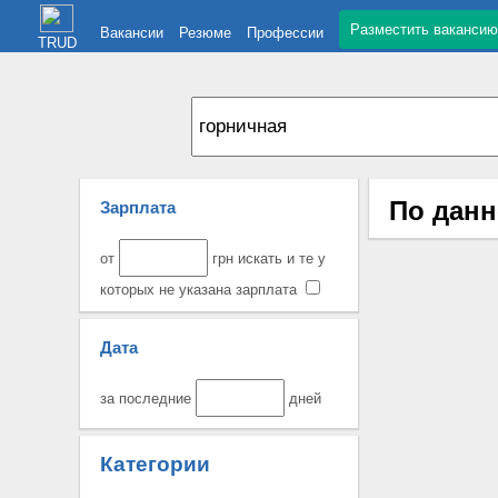
Разместить вакансию
Вакансии
Резюме
Профессии
TRUD
По данн
Зарплата
от
грн искать и те у
которых не указана зарплата
Дата
за последние
дней
Категории