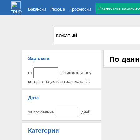
Разместить вакансию
Вакансии
Резюме
Профессии
TRUD
По данн
Зарплата
от
грн искать и те у
которых не указана зарплата
Дата
за последние
дней
Категории