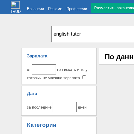
Разместить вакансию
Вакансии
Резюме
Профессии
TRUD
По данн
Зарплата
от
грн искать и те у
которых не указана зарплата
Дата
за последние
дней
Категории