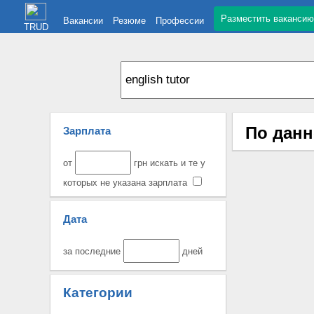
Разместить вакансию
Вакансии
Резюме
Профессии
TRUD
По данн
Зарплата
от
грн искать и те у
которых не указана зарплата
Дата
за последние
дней
Категории