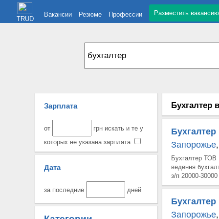
Разместить вакансию
Вакансии
Резюме
Профессии
TRUD
Бухгалтер в
Зарплата
от
грн искать и те у
Бухгалтер
которых не указана зарплата
Запорожье
,
Бухгалтер ТОВ 
Дата
ведення бухгалт
з/п 20000-30000
за последние
дней
Бухгалтер
Запорожье
,
Категории