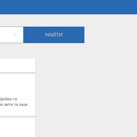
X
НАЙТИ
робка та
,звіти та інше.