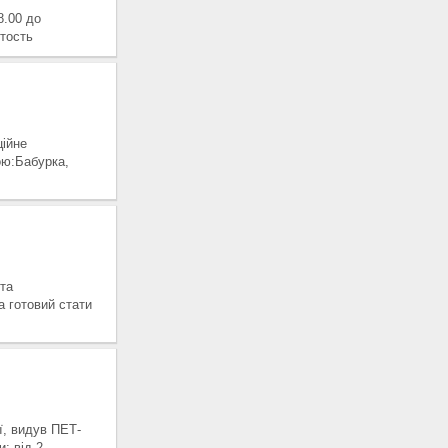
8.00 до
ятость
ійне
ою:Бабурка,
та
а готовий стати
ї, видув ПЕТ-
: від 2