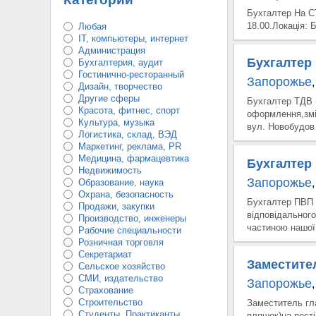
Бухгалтер На С
18.00.Локація: 
Любая
IT, компьютеры, интернет
Администрация
Бухгалтер
Бухгалтерия, аудит
Гостинично-ресторанный
Запорожье
,
Дизайн, творчество
Другие сферы
Бухгалтер ТДВ 
Красота, фитнес, спорт
оформлення,змі
Культура, музыка
вул. Новобудов 
Логистика, склад, ВЭД
Маркетинг, реклама, PR
Медицина, фармацевтика
Бухгалтер
Недвижимость
Запорожье
Образование, наука
,
Охрана, безопасность
Бухгалтер ПВП
Продажи, закупки
відповідального
Производство, инженеры
частиною нашої 
Рабочие специальности
Розничная торговля
Секретариат
Заместите
Сельское хозяйство
СМИ, издательство
Запорожье
,
Страхование
Строительство
Заместитель гл
Студенты, Практиканты
пляшок)на пос