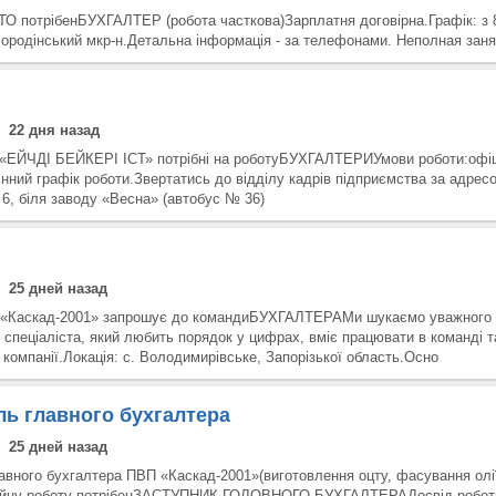
ТО потрібенБУХГАЛТЕР (робота часткова)Зарплатня договірна.Графік: з 
Бородінський мкр-н.Детальна інформація - за телефонами. Неполная зан
22 дня назад
«ЕЙЧДІ БЕЙКЕРІ ІСТ» потрібні на роботуБУХГАЛТЕРИУмови роботи:офіц
нний графік роботи.Звертатись до відділу кадрів підприємства за адрес
6, біля заводу «Весна» (автобус № 36)
25 дней назад
 «Каскад-2001» запрошує до командиБУХГАЛТЕРАМи шукаємо уважного 
 спеціаліста, який любить порядок у цифрах, вміє працювати в команді т
компанії.Локація: с. Володимирівське, Запорізької область.Осно
ль главного бухгалтера
25 дней назад
авного бухгалтера ПВП «Каскад-2001»(виготовлення оцту, фасування олі
тійну роботу потрібенЗАСТУПНИК ГОЛОВНОГО БУХГАЛТЕРАДосвід роботи