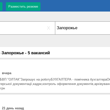
Разместить резюме
X
 Запорожье - 5 вакансий
вчера
БВП "ОЛТАК"Запрошує на роботуБУХГАЛТЕРА - помічника бухгалтераОб
ерської документації,кадри,контроль оформлення документів,архівування
 грн
21 день назад