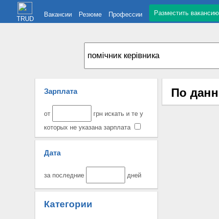
Разместить вакансию
Вакансии
Резюме
Профессии
TRUD
По данн
Зарплата
от
грн искать и те у
которых не указана зарплата
Дата
за последние
дней
Категории