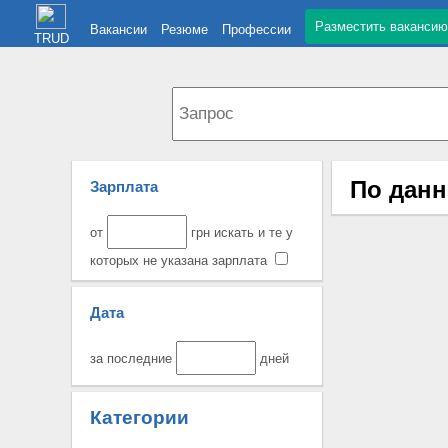
Разместить вакансию
Вакансии
Резюме
Профессии
TRUD
По данн
Зарплата
от
грн искать и те у
которых не указана зарплата
Дата
за последние
дней
Категории