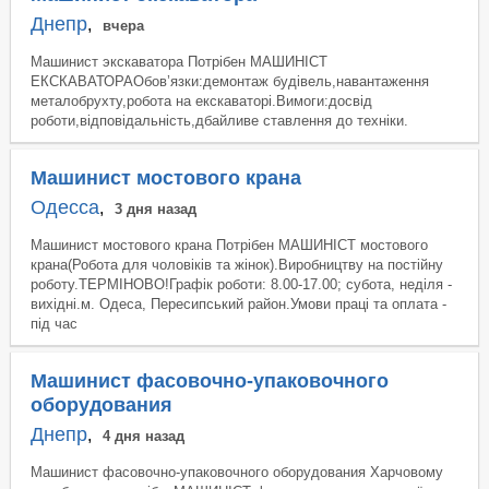
Днепр
,
вчера
Машинист экскаватора Потрібен МАШИНІСТ
ЕКСКАВАТОРАОбов’язки:демонтаж будівель,навантаження
металобрухту,робота на екскаваторі.Вимоги:досвід
роботи,відповідальність,дбайливе ставлення до техніки.
Машинист мостового крана
Одесса
,
3 дня назад
Машинист мостового крана Потрібен МАШИНІСТ мостового
крана(Робота для чоловіків та жінок).Виробництву на постійну
роботу.ТЕРМІНОВО!Графік роботи: 8.00-17.00; субота, неділя -
вихідні.м. Одеса, Пересипський район.Умови працi та оплата -
під час
Машинист фасовочно-упаковочного
оборудования
Днепр
,
4 дня назад
Машинист фасовочно-упаковочного оборудования Харчовому