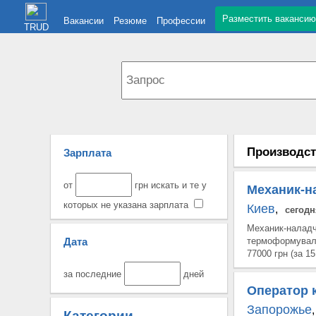
Разместить вакансию
Вакансии
Резюме
Профессии
TRUD
Производст
Зарплата
от
грн искать и те у
Механик-н
которых не указана зарплата
Киев
,
сегодн
Механик-налад
Дата
термоформувал
77000 грн (за 15
за последние
дней
Оператор 
Запорожье
,
Категории