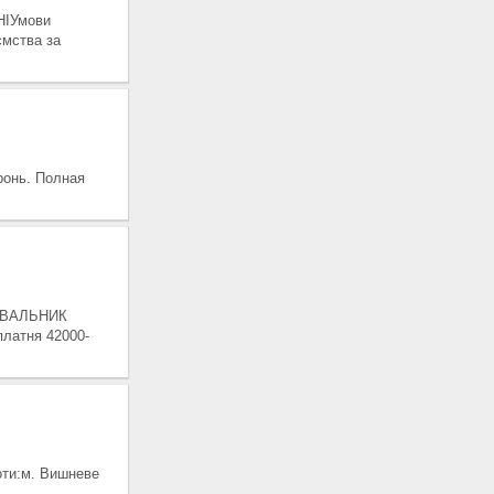
НІУмови
ємства за
ронь. Полная
ЖУВАЛЬНИК
латня 42000-
ти:м. Вишневе