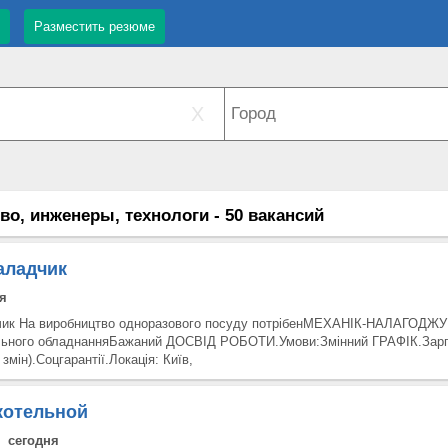
Разместить резюме
X
во, инженеры, технологи - 50 вакансий
аладчик
я
чик На виробництво одноразового посуду потрібенМЕХАНІК-НАЛАГОД
ьного обладнанняБажаний ДОСВІД РОБОТИ.Умови:Змінний ГРАФІК.Зарп
 змін).Соцгарантії.Локація: Київ,
котельной
сегодня