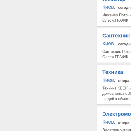
Киев
,
сегодн
Инженер Потріб
Олеся.ГРАФІК: п
Сантехник
Киев
,
сегодн
Сантехник Потр
Олеся.ГРАФІК: п
Техника
Киев
,
вчера
Техника КБЕІГ «
домовленістюЗП:
людей з обмеже
Электромо
Киев
,
вчера
Электромонта