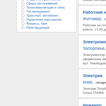
Сфера обслуживания
Телекоммуникации и связь
Топ-менеджмент
Работник н
Транспорт, автобизнес
Житомир
,
Управление персоналом
Финансы, банк
Работник на ск
Юриспруденция
роботи: з 6.00 д
Электромо
Запорожье
,
Электромонтер
оформлення,змі
вул. Новобудов,
Электрик
Киев
,
сегодн
Электрик Потрі
Олеся.ГРАФІК: п
Инженер