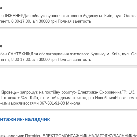
я
ен ІНЖЕНЕРДля обслуговування житлового будинку.м. Київ, вул. Олекс
н-пт, 8.00-17.00. з/п 30000 грн Полная занятость
я
ібен САНТЕХНІКДля обслуговування житлового будинку.м. Київ, вул. О
н-пт, 8.00-17.00. з/п 30000 грн Полная занятость
Кіровець» запрошує на постійну роботу:- Електрика- ОхоронникаГР: 1/3, 
 ставка + %м. Київ, ст. м. «Академмістечко», р-н НовобіличіРозглянемо 
ними можливостями 067-501-91-08 Микола
нтажник-наладчик
жник-наладчик Потрібен ЕЛЕКТРОМОНТАЖНИК-НАЛАГОДЖУВАЛЬНИКНа 