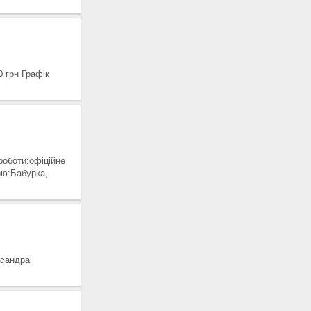
 грн Графік
оботи:офіційне
ою:Бабурка,
ксандра