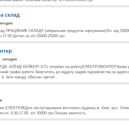
а склад
сегодня
лад ПРАЦІВНИК СКЛАДУ (збиральник продуктів харчування)З/п: від 25000
о 17.00 Деталі за з/п 25000-25000 грн
нтер
сегодня
 ТДВ «ЕЙЧДІ БЕЙКЕРІ ІСТ» потрібен на роботуЕЛЕКТРОМОНТЕРУмови р
нний графік роботи.Звертатись до відділу кадрів підприємства за адрес
 6, біля заводу «Весна» (автоб
я
бен ЕЛЕКТРИКДля обслуговування житлового будинку.м. Київ, вул. Оле
н-пт, 8.00-17.00. з/п 30000 грн Полная занятость