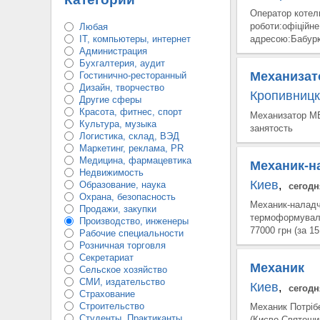
Оператор коте
роботи:офіційне
Любая
IT, компьютеры, интернет
адресою:Бабурк
Администрация
Бухгалтерия, аудит
Механизат
Гостинично-ресторанный
Дизайн, творчество
Кропивницк
Другие сферы
Красота, фитнес, спорт
Механизатор МЕ
Культура, музыка
занятость
Логистика, склад, ВЭД
Маркетинг, реклама, PR
Медицина, фармацевтика
Механик-н
Недвижимость
Киев
Образование, наука
,
сегодн
Охрана, безопасность
Механик-налад
Продажи, закупки
термоформувал
Производство, инженеры
77000 грн (за 15
Рабочие специальности
Розничная торговля
Секретариат
Механик
Сельское хозяйство
СМИ, издательство
Киев
,
сегодн
Страхование
Строительство
Механик Потріб
Студенты, Практиканты
(Києво-Святошин