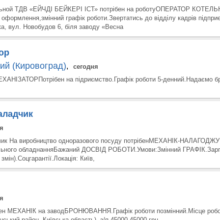
льной ТДВ «ЕЙЧДІ БЕЙКЕРІ ІСТ» потрібен на роботуОПЕРАТОР КОТЕЛЬ
 оформлення,змінний графік роботи.Звертатись до відділу кадрів підпри
а, вул. Новобудов 6, біля заводу «Весна
ор
ий (Кировоград)
,
сегодня
ХАНІЗАТОРПотрібен на підриємство.Графік роботи 5-денний.Надаємо б
аладчик
я
чик На виробництво одноразового посуду потрібенМЕХАНІК-НАЛАГОД
ьного обладнанняБажаний ДОСВІД РОБОТИ.Умови:Змінний ГРАФІК.Зарп
 змін).Соцгарантії.Локація: Київ,
я
ен МЕХАНІК на заводБРОНЮВАННЯ.Графік роботи позмінний.Місце робо
ський район, Київська область). з/п 45000-45000 грн