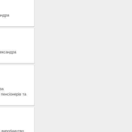
андра
лександра
за
пенсіонерів та
виробництво