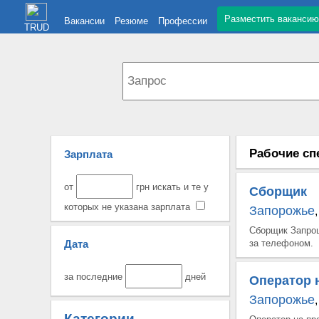
Разместить вакансию
Вакансии
Резюме
Профессии
TRUD
Рабочие сп
Зарплата
от
грн искать и те у
Сборщик
которых не указана зарплата
Запорожье
,
Сборщик Запрош
Дата
за телефоном.
за последние
дней
Оператор 
Запорожье
,
Категории