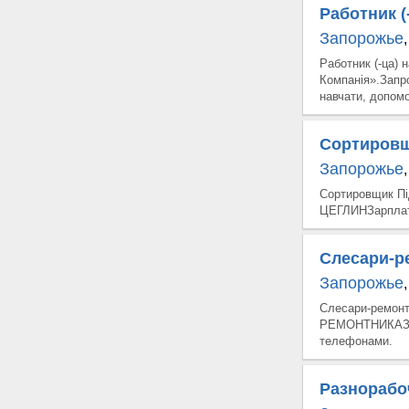
Работник (
Запорожье
,
Работник (-ца) 
Компанія».Запр
навчати, допом
Сортиров
Запорожье
,
Сортировщик П
ЦЕГЛИНЗарплатн
Слесари-р
Запорожье
,
Слесари-ремонт
РЕМОНТНИКАЗарп
телефонами.
Разнорабо