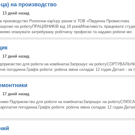
-ца) на производство
13 дней назад
на производство Розпочни кар'єру разом із ТОВ «Південна Промислова
ошуємо на роботуПРАЦІВНИКІВ від 18 роківМожливість працювати студе
ожемо опанувати затребувану робітничу професію та надамо робоче міс
щик
17 дней назад
ідприємство для роботи на комбінатахЗапрошує на роботуСОРТУВАЛЬН
я погодинна.Графік роботи: робоча зміна складає 12 годин.Деталі - за
емонтники
17 дней назад
ники Підприємство для роботи на комбінатахЗапрошує на роботуСЛЮС
латня погодинна.Графік роботи: робоча зміна складає 12 годин.Деталі
чий