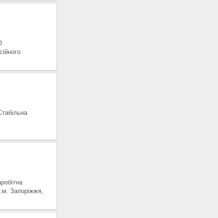
О
сійного
табільна
робітна
м. Запоріжжя,