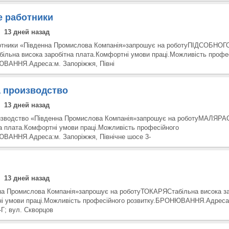
 работники
13 дней назад
отники «Південна Промислова Компанія»запрошує на роботуПІДСОБНОГ
льна висока заробітна плата.Комфортні умови праці.Можливість профе
ВАННЯ.Адреса:м. Запоріжжя, Півні
 производство
13 дней назад
зводство «Південна Промислова Компанія»запрошує на роботуМАЛЯРАС
на плата.Комфортні умови праці.Можливість професійного
ВАННЯ.Адреса:м. Запоріжжя, Північне шосе 3-
13 дней назад
на Промислова Компанія»запрошує на роботуТОКАРЯСтабільна висока за
і умови праці.Можливість професійного розвитку.БРОНЮВАННЯ.Адреса:
-Г; вул. Скворцов