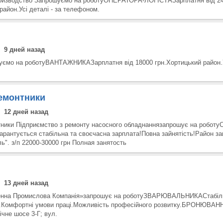
роизводство Запрошуємо на роботуОПЕРАТОРА-ЛОГІСТАЗарплатня від 2
район.Усі деталі - за телефоном.
9 дней назад
уємо на роботуВАНТАЖНИКАЗарплатня від 18000 грн.Хортицький район.Ус
емонтники
12 дней назад
ники Підприємство з ремонту насосного обладнаннязапрошує на робо
нтується стабільна та своєчасна зарплата!Повна зайнятість!Район за
ь". з/п 22000-30000 грн Полная занятость
13 дней назад
енна Промислова Компанія»запрошує на роботуЗВАРЮВАЛЬНИКАСтабіл
а.Комфортні умови праці.Можливість професійного розвитку.БРОНЮВАН
ічне шосе 3-Г; вул.