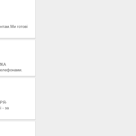
нтам.Ми готові
ИКА
 телефонами.
АРЯ-
 - за