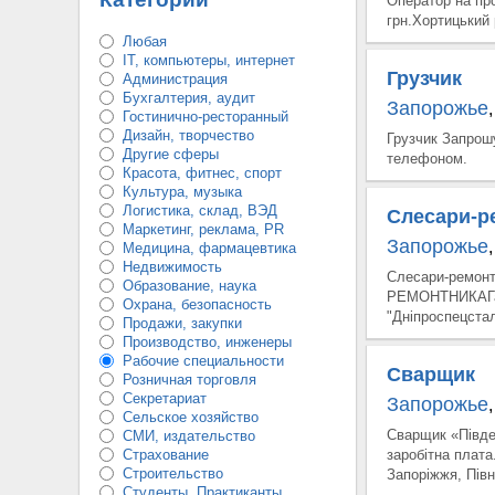
Оператор на п
грн.Хортицький 
Любая
IT, компьютеры, интернет
Грузчик
Администрация
Бухгалтерия, аудит
Запорожье
,
Гостинично-ресторанный
Дизайн, творчество
Грузчик Запрош
Другие сферы
телефоном.
Красота, фитнес, спорт
Культура, музыка
Логистика, склад, ВЭД
Слесари-р
Маркетинг, реклама, PR
Запорожье
,
Медицина, фармацевтика
Недвижимость
Слесари-ремонт
Образование, наука
РЕМОНТНИКАГара
Охрана, безопасность
"Дніпроспецстал
Продажи, закупки
Производство, инженеры
Рабочие специальности
Сварщик
Розничная торговля
Секретариат
Запорожье
,
Сельское хозяйство
Сварщик «Півд
СМИ, издательство
Страхование
заробітна плат
Строительство
Запоріжжя, Півн
Студенты, Практиканты