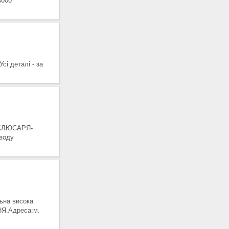
4000
і деталі - за
туСЛЮСАРЯ-
воду
ьна висока
НЯ.Адреса:м.