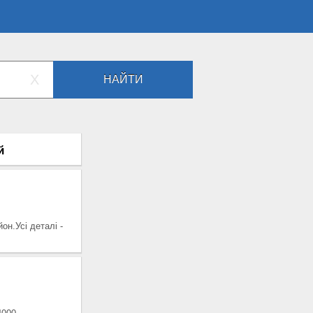
X
НАЙТИ
й
н.Усі деталі -