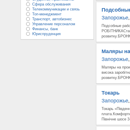
Сфера обслуживания
Телекоммуникации и связь
Подсобные
Топ-менеджмент
Запорожье
,
Транспорт, автобизнес
Управление персоналом
Подсобные раб
Финансы, банк
РОБІТНИКАСтабі
Юриспруденция
розвитку.БРОНЮ
Маляры на
Запорожье
,
Маляры на прои
висока заробіт
розвитку.БРОНЮ
Токарь
Запорожье
,
Токарь «Півден
плата.Комфортн
Північне шосе 3