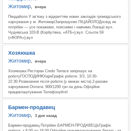
Житомир
,
вчера
Пиццайоло У зв’язку з відкриттям нових закладів громадського
харчування у м. ЖитомиріЗапрошуємо ПІЦАЙОЛОДосвід не
потрібен — усе покажемо, пояснимо і навчимо.Локації:вул.
Чуднівська 103-В (Корбутівка, «АТБ»);вул. Сльоти 59
(«ФОРА»);вул
Хозяюшка
Житомир
,
вчера
Хозяюшка Ресторан Credo Terrace запрошує на
роботуГОСПОДИНЮ/аряГрафік роботи: 3/3, 10:30-
22:30.Розвезення після роботи (у межах міста).2-разове
харчування.Оплата: 900/1200 грн на день.Офіційне
працевлаштування.Телефонуйте!
Бармен-продавец
Житомир
,
3 дня назад
Бармен-продавец Потрібен БАРМЕН-ПРОДАВЕЦЬГрафік
роботи: з 8.00 до 18.00.Офіційне працевлаштування.Деталі - за