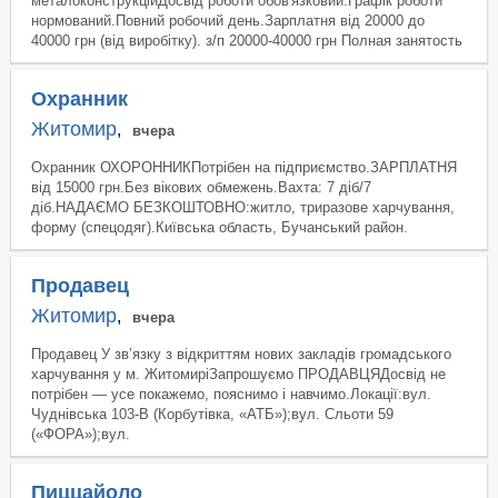
металоконструкційДосвід роботи обов'язковий.Графік роботи
нормований.Повний робочий день.Зарплатня від 20000 до
40000 грн (від виробітку). з/п 20000-40000 грн Полная занятость
Охранник
Житомир
,
вчера
Охранник ОХОРОННИКПотрібен на підприємство.ЗАРПЛАТНЯ
від 15000 грн.Без вікових обмежень.Вахта: 7 діб/7
діб.НАДАЄМО БЕЗКОШТОВНО:житло, триразове харчування,
форму (спецодяг).Київська область, Бучанський район.
Продавец
Житомир
,
вчера
Продавец У зв’язку з відкриттям нових закладів громадського
харчування у м. ЖитомиріЗапрошуємо ПРОДАВЦЯДосвід не
потрібен — усе покажемо, пояснимо і навчимо.Локації:вул.
Чуднівська 103-В (Корбутівка, «АТБ»);вул. Сльоти 59
(«ФОРА»);вул.
Пиццайоло