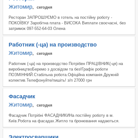
Житомир
,
сегодня
Ресторан ЗАПРОШУЄМО в готель на постійну роботу -
ПОКОЇВКУ Заробітна плата - ВИСОКА Виплати своєчасні, без
затримок 097-552-64-03 Олена
Работник (-ца) на производство
Житомир
,
сегодня
Работник (-ца) на производство Потрібен ПРАЦІВНИК(-ця) на
виробництвоБеремо з досвідом та без!Графік роботи
ПОЗМІННИЙ.Стабільна робота.Офіційна компанія.Дружній
колектив.Телефонуйте/пишіть! з/п 27000 грн
Фасадчик
Житомир
,
сегодня
Фасадчик Потрібні ФАСАДНИКИНа постійну роботу в м.
Київ.Робота на фасадах.Житло та бронювання надаються.
Электросварщики