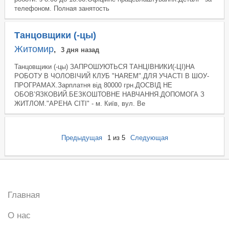
телефоном. Полная занятость
Танцовщики (-цы)
Житомир
,
3 дня назад
Танцовщики (-цы) ЗАПРОШУЮТЬСЯ ТАНЦІВНИКИ(-ЦІ)НА
РОБОТУ В ЧОЛОВІЧИЙ КЛУБ "HAREM".ДЛЯ УЧАСТІ В ШОУ-
ПРОГРАМАХ.Зарплатня від 80000 грн.ДОСВІД НЕ
ОБОВ’ЯЗКОВИЙ.БЕЗКОШТОВНЕ НАВЧАННЯ.ДОПОМОГА З
ЖИТЛОМ."АРЕНА СІТІ" - м. Київ, вул. Ве
Предыдущая
1
из 5
Следующая
Главная
О нас