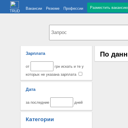
Разместить вакансию
Вакансии
Резюме
Профессии
TRUD
По данн
Зарплата
от
грн искать и те у
которых не указана зарплата
Дата
за последние
дней
Категории