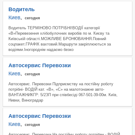
Водитель
Киев
,
сегодня
Водитель ТЕРМІНОВО ПОТРІБНІ!ВОДІЇ категорії
«В»Перевезення хлібобулочних виробів по м. Києву та
Київській області.МОЖЛИВЕ БРОНЮВАННЯ.Повний
соцпакет.ГРАФІК вахтовий.Маршрути закріплюються за
водіями.Іногороднім надаємо безко
Автосервис Перевозки
Киев
,
сегодня
Автосервис. Перевозки Підприємству на постійну роботу
потрібні- ВОДІЙ кат. «В», «С» на малотонажне авто-
ВАНТАЖНИКГР: 5/2ЗП при співбесіді 067-501-39-00м. Київ,
Нивки, Виноградар
Автосервис Перевозки
Киев
,
сегодня
Автосервис. Перевозки На постійну роботу потрібен - ВОДІЙ