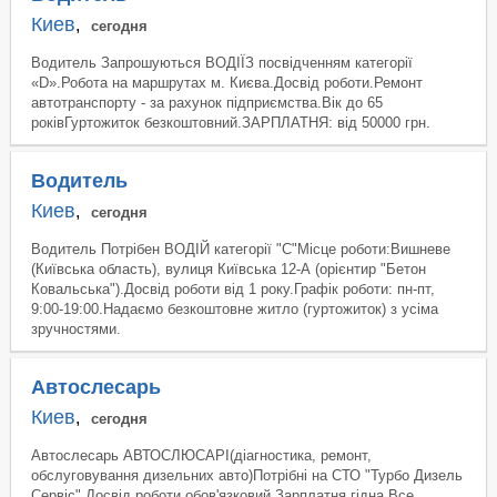
Киев
,
сегодня
Водитель Запрошуються ВОДІЇЗ посвідченням категорії
«D».Робота на маршрутах м. Києва.Досвід роботи.Ремонт
автотранспорту - за рахунок підприємства.Вік до 65
роківГуртожиток безкоштовний.ЗАРПЛАТНЯ: від 50000 грн.
Водитель
Киев
,
сегодня
Водитель Потрібен ВОДІЙ категорії "С"Місце роботи:Вишневе
(Київська область), вулиця Київська 12-А (орієнтир "Бетон
Ковальська").Досвід роботи від 1 року.Графік роботи: пн-пт,
9:00-19:00.Надаємо безкоштовне житло (гуртожиток) з усіма
зручностями.
Автослесарь
Киев
,
сегодня
Автослесарь АВТОСЛЮСАРІ(діагностика, ремонт,
обслуговування дизельних авто)Потрібні на СТО "Турбо Дизель
Сервіс".Досвід роботи обов'язковий.Зарплатня гідна.Все