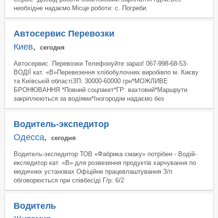
необхідне надаємо.Місце роботи: с. Погреби.
Автосервис Перевозки
Киев
,
сегодня
Автосервис. Перевозки Телефонуйте зараз! 067-998-68-53-
ВОДІЇ кат. «В»Перевезення хлібобулочних виробівпо м. Києву
та Київській областіЗП: 30000-60000 грн*МОЖЛИВЕ
БРОНЮВАННЯ *Повний соцпакет*ГР: вахтовий*Маршрути
закріплюються за водіями*Іногородім надаємо без
Водитель-экспедитор
Одесса
,
сегодня
Водитель-экспедитор ТОВ «Фабрика смаку» потрібен - Водій-
експедитор кат. «В» для розвезення продуктів харчування по
медичних установах Офіційне працевлаштування З/п
обговорюється при співбесіді Г/р: 6/2
Водитель