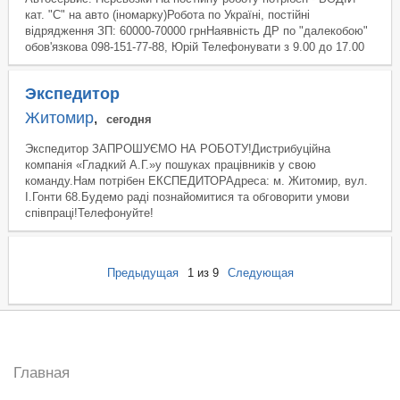
кат. "С" на авто (іномарку)Робота по Україні, постійні
відрядження ЗП: 60000-70000 грнНаявність ДР по "далекобою"
обов'язковa 098-151-77-88, Юрій Телефонувати з 9.00 до 17.00
Экспедитор
Житомир
,
сегодня
Экспедитор ЗАПРОШУЄМО НА РОБОТУ!Дистрибуційна
компанія «Гладкий А.Г.»у пошуках працівників у свою
команду.Нам потрібен ЕКСПЕДИТОРАдреса: м. Житомир, вул.
І.Гонти 68.Будемо раді познайомитися та обговорити умови
співпраці!Телефонуйте!
Предыдущая
1
из 9
Следующая
Главная