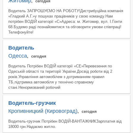
Житомир
,
сегодня
Водитель ЗАПРОШУЄМО НА РОБОТУ!Дистрибуційна компанія
«Гладкий А.Г.»у пошуках працівників у свою команду.Нам
потрібен ВОДІЙ категорії «С»Адреса: м. Житомир, вул. І.Гонти
68.Будемо раді познайомитися та обговорити умови співпраці!
Телефонуйте!
Водитель
Одесса
,
сегодня
Водитель Потрібен ВОДІЙ категорії «CE»Перевезення по
Одеській області та території України.Досвід роботи від 2
років.Управління автомобілем з дотриманням правил
ТБ,підтримка автомобіля у технічно справному
стані.Ненормований робочий
Водитель-грузчик
Кропивницкий (Кировоград)
,
сегодня
Водитель-грузчик Потрібен ВОДІЙ-ВАНТАЖНИКЗарплатня від
18000 грн.Надаємо житло.