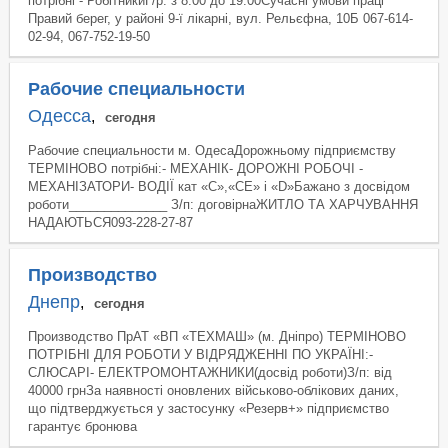
потрібні - РобітникиГ/р: з 8.00 до 19.00Сучасні умови праці
Правий берег, у районі 9-ї лікарні, вул. Рельєфна, 10Б 067-614-
02-94, 067-752-19-50
Рабочие специальности
Одесса
,
сегодня
Рабочие специальности м. ОдесаДорожньому підприємству
ТЕРМІНОВО потрібні:- МЕХАНІК- ДОРОЖНІ РОБОЧІ -
МЕХАНІЗАТОРИ- ВОДІЇ кат «С»,«СЕ» i «D»Бажано з досвідом
роботи______________ З/п: договірнаЖИТЛО ТА ХАРЧУВАННЯ
НАДАЮТЬСЯ093-228-27-87
Производство
Днепр
,
сегодня
Производство ПрАТ «ВП «ТЕХМАШ» (м. Дніпро) ТЕРМІНОВО
ПОТРІБНІ ДЛЯ РОБОТИ У ВІДРЯДЖЕННІ ПО УКРАЇНІ:-
СЛЮСАРІ- ЕЛЕКТРОМОНТАЖНИКИ(досвід роботи)З/п: від
40000 грнЗа наявності оновлених військово-облікових даних,
що підтверджується у застосунку «Резерв+» підприємство
гарантує бронюва