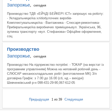
Запорожье
,
сегодня
Производство ТДВ «ЕЙЧДІ БЕЙКЕРІ ІСТ» запрошує на роботу:
- Укладальницю/ка хлібобулочних виробів-
Комплектувальницю/ка - Вантажника - Слюсаря-ремонтника-
Прибиральницю/ка виробничих приміщеньвул. Українська, 96,
зупинка транспорту «вул. Стефанова» Офіційне оформлення,
соц
Производство
Запорожье
,
сегодня
Производство На підприємство потрібні: - ТОКАР (на верстат із
програмним управлінням) Можна на неповний робочий день -
СЛЮСАР механоскладальних робіт (виготовлення МК) З/п
договірна Графік: з 7.00 до 16.00 (сб, нд – вихідні)
Шевченківський р-н 098-431-29-90,067-612-05
Предыдущая
1
из 39
Следующая