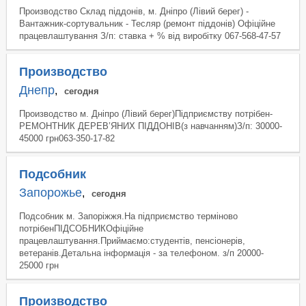
Производство Склад піддонів, м. Дніпро (Лівий берег) -
Вантажник-сортувальник - Тесляр (ремонт піддонів) Офіційне
працевлаштування З/п: ставка + % від виробітку 067-568-47-57
Производство
Днепр
,
сегодня
Производство м. Дніпро (Лівий берег)Підприємству потрібен-
РЕМОНТНИК ДЕРЕВ’ЯНИХ ПІДДОНІВ(з навчанням)З/п: 30000-
45000 грн063-350-17-82
Подсобник
Запорожье
,
сегодня
Подсобник м. Запоріжжя.На підприємство терміново
потрібенПІДСОБНИКОфіційне
працевлаштування.Приймаємо:студентів, пенсіонерів,
ветеранів.Детальна інформація - за телефоном. з/п 20000-
25000 грн
Производство