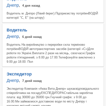
Днепр
,
4 дня назад
Водитель м. Дніпро (Лівий берег).Підприємству потрібенВОДІЙ
категорії "С, Е" (на штору)
Водитель
Днепр
,
6 дней назад
Водитель На виробництво з переробки скла терміново
потрібенВОДІЙ автотранспортних засобів (категорії «С»)Для
роботи по Україні.Виплати 2 рази на місяць, своєчасні.Графік
роботи п'ятиденний, з 8.00 до 17.00.Телефонуйте виключно з
9.00 до 18.00. Пол
Экспедитор
Днепр
,
7 дней назад
Экспедитор Компанія «Аква Вита Днепр» шукаєвідповідального
співробітника на посадуЕКСПЕДИТОРАСтабільна заробітна
плата: від 30000 до 35000 грн.Гнучкий графік: з 9.00 до
16.00.Ми займаємося доставкою води по місту Дніпру і
надаємо якісний сервіс нашим