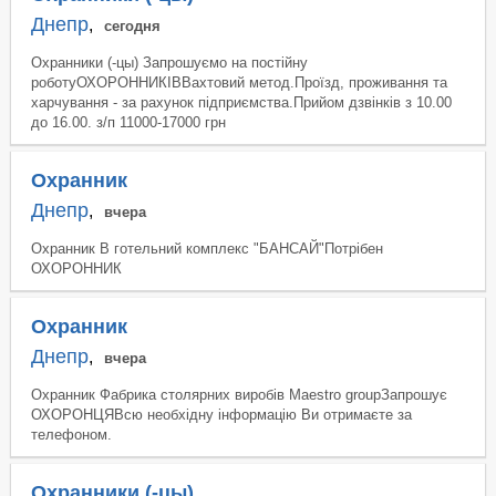
Днепр
,
сегодня
Охранники (-цы) Запрошуємо на постійну
роботуОХОРОННИКІВВахтовий метод.Проїзд, проживання та
харчування - за рахунок підприємства.Прийом дзвінків з 10.00
до 16.00. з/п 11000-17000 грн
Охранник
Днепр
,
вчера
Охранник В готельний комплекс "БАНСАЙ"Потрібен
ОХОРОННИК
Охранник
Днепр
,
вчера
Охранник Фабрика столярних виробів Maestro groupЗапрошує
ОХОРОНЦЯВсю необхідну інформацію Ви отримаєте за
телефоном.
Охранники (-цы)