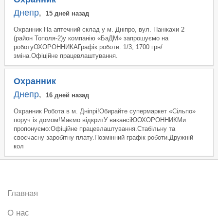
Днепр
,
15 дней назад
Охранник На аптечний склад у м. Дніпро, вул. Панікахи 2
(район Тополя-2)у компанію «БаДМ» запрошуємо на
роботуОХОРОННИКАГрафік роботи: 1/3, 1700 грн/
зміна.Офіційне працевлаштування.
Охранник
Днепр
,
16 дней назад
Охранник Робота в м. Дніпрі!Обирайте супермаркет «Сільпо»
поруч із домом!Маємо відкритУ вакансіЮОХОРОННИКМи
пропонуємо:Офіційне працевлаштування.Стабільну та
своєчасну заробітну плату.Позмінний графік роботи.Дружній
кол
Главная
О нас