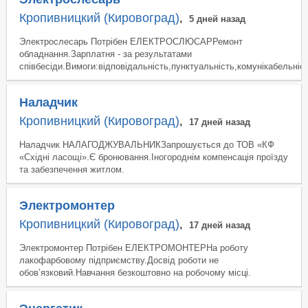
Кропивницкий (Кировоград)
,
5 дней назад
Электрослесарь Потрібен ЕЛЕКТРОСЛЮСАРРемонт
обладнання.Зарплатня - за результатами
співбесіди.Вимоги:відповідальність,пунктуальність,комунікабельніст
Наладчик
Кропивницкий (Кировоград)
,
17 дней назад
Наладчик НАЛАГОДЖУВАЛЬНИКЗапрошується до ТОВ «КФ
«Східні ласощі».Є бронювання.Іногороднім компенсація проїзду
та забезпечення житлом.
Электромонтер
Кропивницкий (Кировоград)
,
17 дней назад
Электромонтер Потрібен ЕЛЕКТРОМОНТЕРНа роботу
лакофарбовому підприємству.Досвід роботи не
обов’язковий.Навчання безкоштовно на робочому місці.